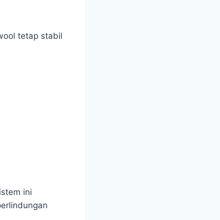
ool tetap stabil
sistem ini
perlindungan