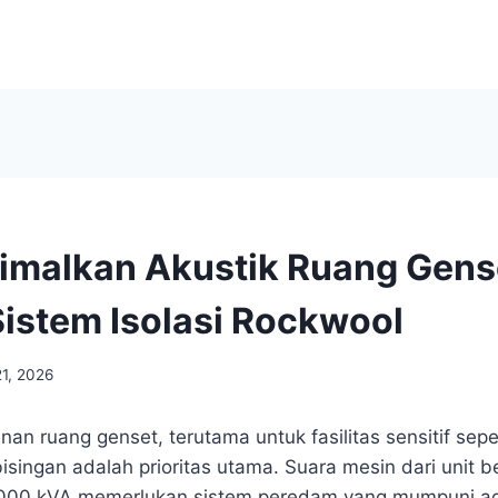
imalkan Akustik Ruang Gens
istem Isolasi Rockwool
21, 2026
 ruang genset, terutama untuk fasilitas sensitif seper
singan adalah prioritas utama. Suara mesin dari unit b
1.000 kVA memerlukan sistem peredam yang mumpuni ag