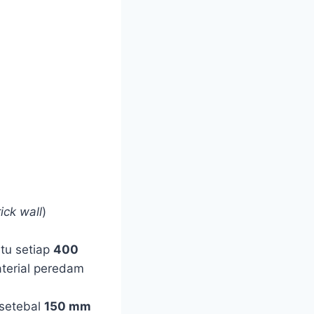
ick wall
)
itu setiap
400
aterial peredam
 setebal
150 mm