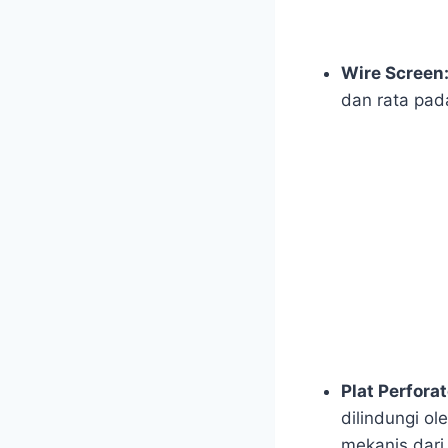
Wire Screen
dan rata pad
Plat Perfora
dilindungi ol
mekanis dari 