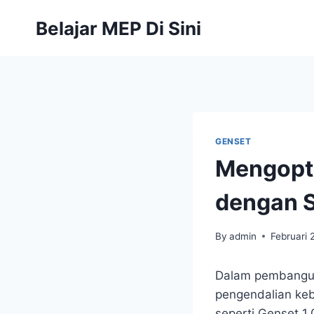
Belajar MEP Di Sini
GENSET
Mengopt
dengan S
By
admin
Februari 
Dalam pembangunan
pengendalian kebi
seperti Genset 