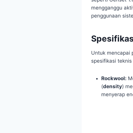
mengganggu aktivi
penggunaan sist
Spesifikas
Untuk mencapai p
spesifikasi teknis
Rockwool:
Me
(
density
) m
menyerap ene