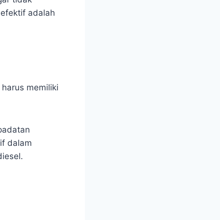
efektif adalah
 harus memiliki
padatan
tif dalam
iesel.