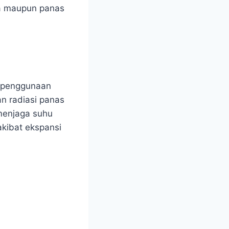
ra maupun panas
 penggunaan
an radiasi panas
menjaga suhu
akibat ekspansi