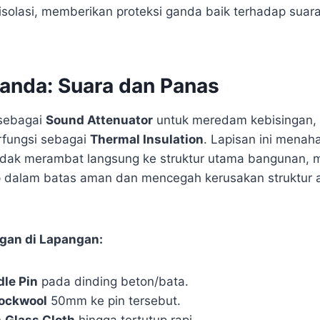
i isolasi, memberikan proteksi ganda baik terhadap sua
anda: Suara dan Panas
 sebagai
Sound Attenuator
untuk meredam kebisingan,
rfungsi sebagai
Thermal Insulation
. Lapisan ini menah
tidak merambat langsung ke struktur utama bangunan, 
ap dalam batas aman dan mencegah kerusakan struktur 
gan di Lapangan:
dle Pin
pada dinding beton/bata.
ockwool
50mm ke pin tersebut.
n
Glass Cloth
hingga tertutup rapi.