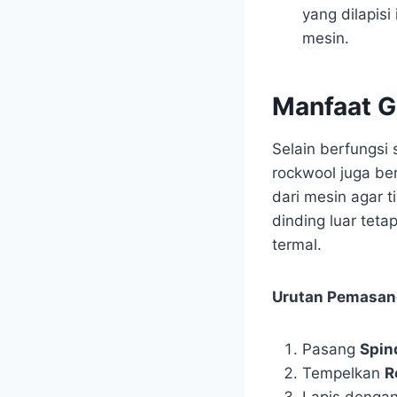
yang dilapis
mesin.
Manfaat G
Selain berfungsi
rockwool juga be
dari mesin agar 
dinding luar tet
termal.
Urutan Pemasan
Pasang
Spin
Tempelkan
R
Lapis denga