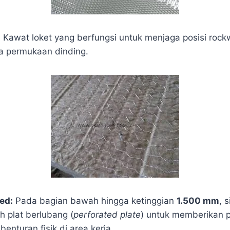
:
Kawat loket yang berfungsi untuk menjaga posisi rockw
a permukaan dinding.
ted:
Pada bagian bawah hingga ketinggian
1.500 mm
, 
eh plat berlubang (
perforated plate
) untuk memberikan 
benturan fisik di area kerja.