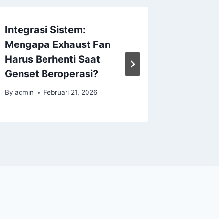
Integrasi Sistem:
Simulas
Mengapa Exhaust Fan
Urutan 
Harus Berhenti Saat
Pemad
Genset Beroperasi?
Pemuli
By
admin
Februari 21, 2026
By
admin