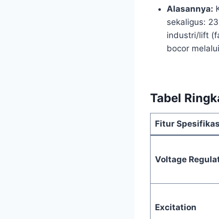
Alasannya:
K
sekaligus: 2
industri/lift
bocor melalui
Tabel Ringk
Fitur Spesifikas
Voltage Regula
Excitation