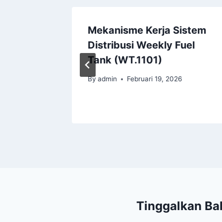
nd
Mekanisme Kerja Sistem
zing
Distribusi Weekly Fuel
jemen
Tank (WT.1101)
By
admin
Februari 19, 2026
6
Tinggalkan Ba