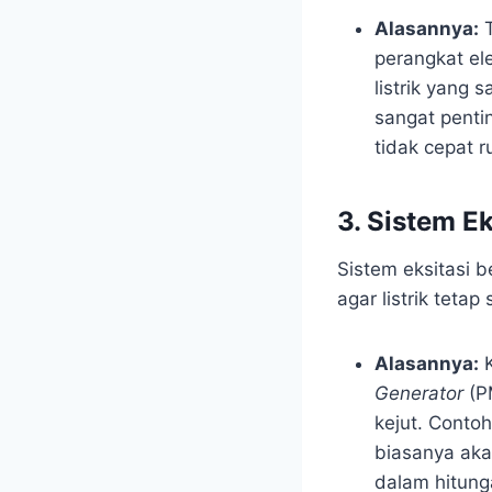
Alasannya:
T
perangkat el
listrik yang 
sangat penti
tidak cepat r
3. Sistem E
Sistem eksitasi 
agar listrik tetap 
Alasannya:
K
Generator
(P
kejut. Conto
biasanya aka
dalam hitunga