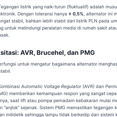
egangan listrik yang naik-turun (fluktuatif) adalah mu
ektronik. Dengan toleransi hanya
± 0,5%
, alternator ini
sangat stabil, bahkan lebih stabil dari listrik PLN pada u
ng untuk melindungi peralatan medis di rumah sakit ata
usak.
ksitasi: AVR, Brucehel, dan PMG
berfungsi untuk mengatur bagaimana alternator mengha
stabil.
ombinasi
Automatic Voltage Regulator
(AVR) dan
Perm
MG) memberikan kemampuan respon yang sangat cepa
hnya, saat lift atau pompa pemadam kebakaran mulai m
n “anjlok” sejenak. Sistem PMG memastikan tegangan 
n milidetik sehingga lampu tidak berkedip dan sistem k