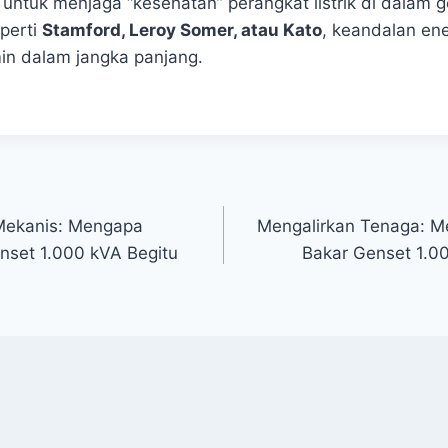
 untuk menjaga “kesehatan” perangkat listrik di dalam
perti
Stamford, Leroy Somer, atau Kato
, keandalan ene
in dalam jangka panjang.
ekanis: Mengapa
Mengalirkan Tenaga: 
enset 1.000 kVA Begitu
Bakar Genset 1.0