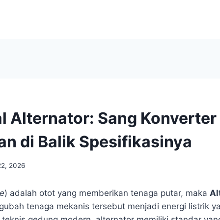
 Alternator: Sang Konverter
n di Balik Spesifikasinya
22, 2026
e
) adalah otot yang memberikan tenaga putar, maka
Al
ubah tenaga mekanis tersebut menjadi energi listrik y
 teknis gedung modern, alternator memiliki standar yan