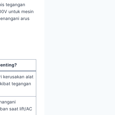
is tegangan
400V untuk mesin
 menangani arus
enting?
i kerusakan alat
akibat tegangan
.
angani
ban saat lift/AC