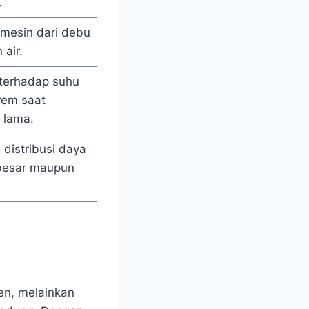
.
 mesin dari debu
 air.
terhadap suhu
rem saat
 lama.
s distribusi daya
 besar maupun
ren, melainkan