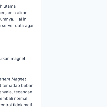
suh utama
 menjamin aliran
mumnya. Hal ini
u server data agar
silkan magnet
anent Magnet
t terhadap beban
enyala, tegangan
kembali normal
ontrol tidak mati.