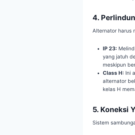
4. Perlindun
Alternator harus 
IP 23:
Melindu
yang jatuh d
meskipun ber
Class H:
Ini 
alternator be
kelas H mema
5. Koneksi 
Sistem sambung