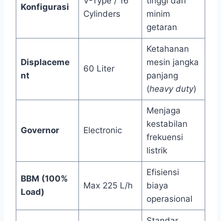
V-Type / 16
tinggi dan
Konfigurasi
Cylinders
minim
getaran
Ketahanan
Displaceme
mesin jangka
60 Liter
nt
panjang
(
heavy duty
)
Menjaga
kestabilan
Governor
Electronic
frekuensi
listrik
Efisiensi
BBM (100%
Max 225 L/h
biaya
Load)
operasional
Standar