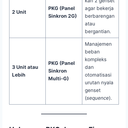
kan 2 genset
PKG (Panel
agar bekerja
2 Unit
Sinkron 2G)
berbarengan
atau
bergantian.
Manajemen
beban
kompleks
PKG (Panel
3 Unit atau
dan
Sinkron
Lebih
otomatisasi
Multi-G)
urutan nyala
genset
(
sequence
).