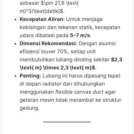
sebesar $\pm 21,6 \text{
m}^3/\text{detik}$.
Kecepatan Aliran:
Untuk menjaga
kebisingan dan tekanan statis, kecepatan
udara dibatasi pada
5–7 m/s
.
Dimensi Rekomendasi:
Dengan asumsi
efisiensi louver 70%, setiap unit
membutuhkan lubang dinding sekitar
$2,3
\text{ m} \times 2,3 \text{ m}$
.
Penting:
Lubang ini harus dipasang tepat
di depan radiator dan dihubungkan
menggunakan
flexible canvas duct
agar
getaran mesin tidak merambat ke struktur
gedung.