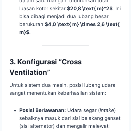
dalam satu ruangan, dibutuhkan total
luasan kotor sekitar
$20,8 \text{ m}^2$
. Ini
bisa dibagi menjadi dua lubang besar
berukuran
$4,0 \text{ m} \times 2,6 \text{
m}$
.
3. Konfigurasi “Cross
Ventilation”
Untuk sistem dua mesin, posisi lubang udara
sangat menentukan keberhasilan sistem:
Posisi Berlawanan:
Udara segar (
intake
)
sebaiknya masuk dari sisi belakang genset
(sisi alternator) dan mengalir melewati