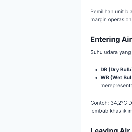
Pemilihan unit bi
margin operasion
Entering Ai
Suhu udara yang 
DB (Dry Bulb
WB (Wet Bul
merepresent
Contoh: 34,2°C D
lembab khas iklim
Leaving Air