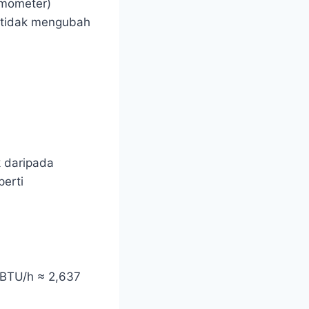
rmometer)
 tidak mengubah
k daripada
erti
 BTU/h ≈ 2,637