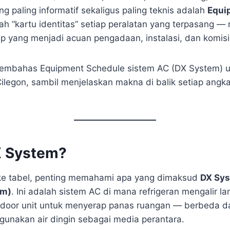
 paling informatif sekaligus paling teknis adalah
Equi
ah “kartu identitas” setiap peralatan yang terpasang 
ap yang menjadi acuan pengadaan, instalasi, dan komisi
 membahas Equipment Schedule sistem AC (DX System) un
Cilegon, sambil menjelaskan makna di balik setiap angk
X System?
e tabel, penting memahami apa yang dimaksud
DX Sys
em)
. Ini adalah sistem AC di mana refrigeran mengalir l
indoor unit untuk menyerap panas ruangan — berbeda dar
unakan air dingin sebagai media perantara.