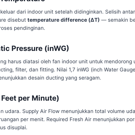
eluar dari indoor unit setelah didinginkan. Selisih anta
ure disebut
temperature difference (ΔT)
— semakin bes
proses pendinginan.
atic Pressure (inWG)
ng harus diatasi oleh fan indoor unit untuk mendorong 
ting, filter, dan fitting. Nilai 1,7 inWG (inch Water Gaug
nunjukkan desain ducting yang seragam.
Feet per Minute)
ran udara. Supply Air Flow menunjukkan total volume ud
uangan per menit. Required Fresh Air menunjukkan por
us disuplai.