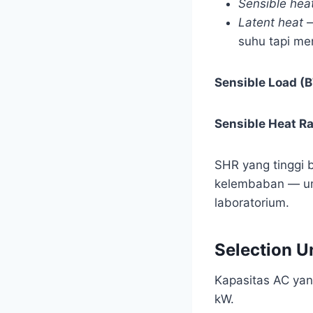
Sensible hea
Latent heat
—
suhu tapi me
Sensible Load (
Sensible Heat Ra
SHR yang tinggi 
kelembaban — umu
laboratorium.
Selection U
Kapasitas AC yan
kW.