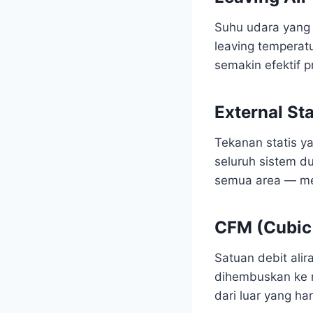
Suhu udara yang k
leaving temperat
semakin efektif 
External St
Tekanan statis ya
seluruh sistem duc
semua area — me
CFM (Cubic 
Satuan debit ali
dihembuskan ke r
dari luar yang har