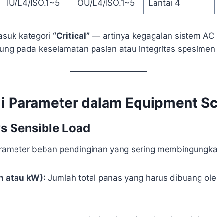
IU/L4/ISO.1~5
OU/L4/ISO.1~5
Lantai 4
masuk kategori
“Critical”
— artinya kegagalan sistem AC d
ng pada keselamatan pasien atau integritas spesimen
 Parameter dalam Equipment Sc
vs Sensible Load
arameter beban pendinginan yang sering membingungka
h atau kW):
Jumlah total panas yang harus dibuang ol