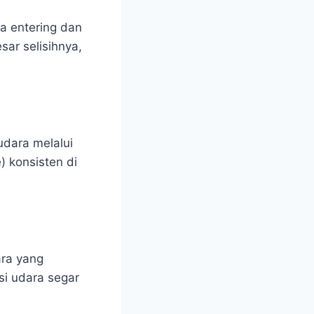
ra entering dan
ar selisihnya,
udara melalui
e) konsisten di
ara yang
si udara segar