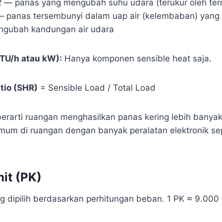
t
— panas yang mengubah suhu udara (terukur oleh te
 panas tersembunyi dalam uap air (kelembaban) yang
ngubah kandungan air udara
BTU/h atau kW):
Hanya komponen sensible heat saja.
tio (SHR)
= Sensible Load / Total Load
berarti ruangan menghasilkan panas kering lebih banya
m di ruangan dengan banyak peralatan elektronik sep
nit (PK)
g dipilih berdasarkan perhitungan beban. 1 PK ≈ 9.000