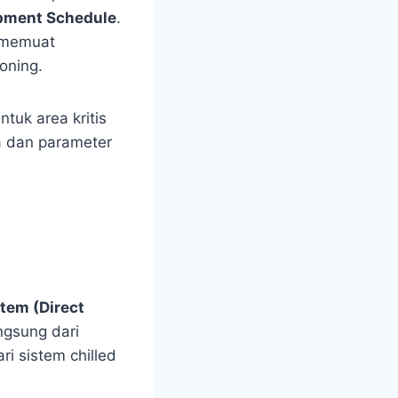
pment Schedule
.
— memuat
oning.
tuk area kritis
a dan parameter
tem (Direct
angsung dari
i sistem chilled