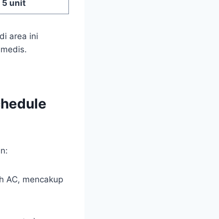
5 unit
i area ini
 medis.
hedule
n:
eh AC, mencakup