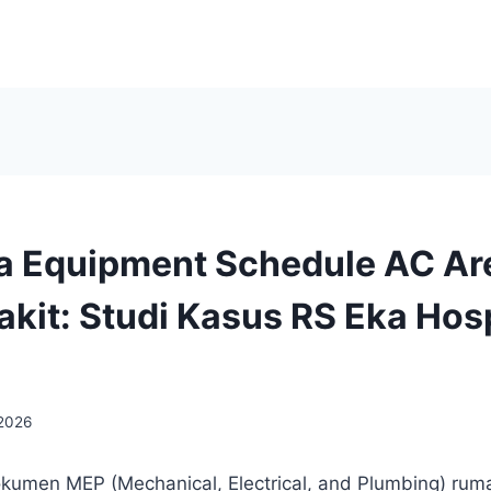
Equipment Schedule AC Area
kit: Studi Kasus RS Eka Hosp
 2026
umen MEP (Mechanical, Electrical, and Plumbing) ruma