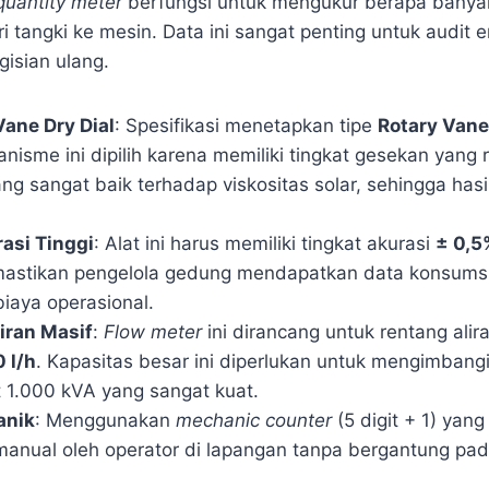
quantity meter
berfungsi untuk mengukur berapa banya
i tangki ke mesin. Data ini sangat penting untuk audit 
isian ulang.
Vane Dry Dial
: Spesifikasi menetapkan tipe
Rotary Vane
anisme ini dipilih karena memiliki tingkat gesekan yang
ng sangat baik terhadap viskositas solar, sehingga hasi
asi Tinggi
: Alat ini harus memiliki tingkat akurasi
± 0,5
emastikan pengelola gedung mendapatkan data konsumsi
biaya operasional.
iran Masif
:
Flow meter
ini dirancang untuk rentang alir
 l/h
. Kapasitas besar ini diperlukan untuk mengimbang
 1.000 kVA yang sangat kuat.
anik
: Menggunakan
mechanic counter
(5 digit + 1) ya
nual oleh operator di lapangan tanpa bergantung pada 