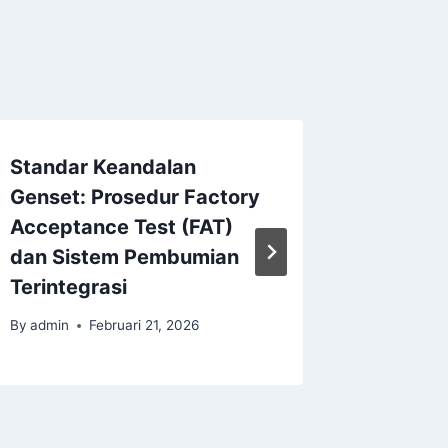
Standar Keandalan
Mengen
Genset: Prosedur Factory
Jantung
Acceptance Test (FAT)
Multi-
dan Sistem Pembumian
Skala 
Terintegrasi
By
admin
By
admin
Februari 21, 2026