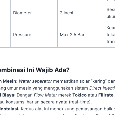
Ses
Diameter
2 Inchi
uku
Kea
Pressure
Max 2,5 Bar
tek
tran
mbinasi Ini Wajib Ada?
n Mesin
:
Water separator
memastikan solar “kering” dan
ng umur mesin yang menggunakan sistem
Direct Inject
i Biaya
: Dengan
Flow Meter
merek
Tokico
atau
Fillrate
u konsumsi harian secara nyata (real-time).
nstalasi
: Kedua alat ini mendukung pemasangan baik s