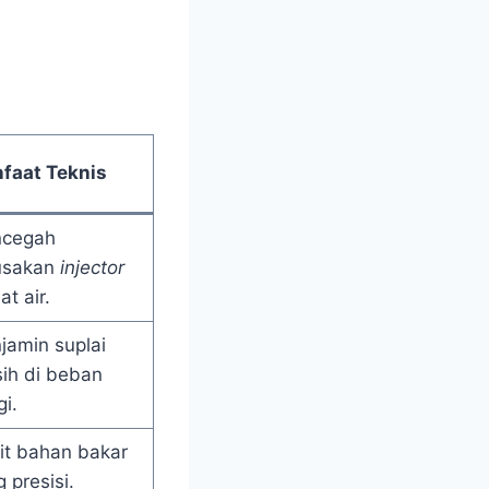
faat Teknis
cegah
usakan
injector
at air.
jamin suplai
sih di beban
gi.
it bahan bakar
 presisi.