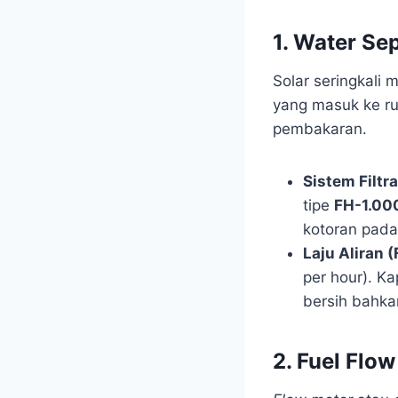
1. Water Se
Solar seringkali
yang masuk ke r
pembakaran.
Sistem Filtr
tipe
FH-1.00
kotoran pada
Laju Aliran 
per hour). K
bersih bahka
2. Fuel Flo