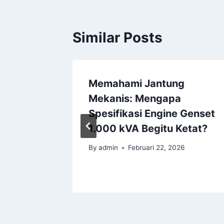
Similar Posts
n Bahan
Memahami Jantung
angki
Mekanis: Mengapa
panan
Spesifikasi Engine Genset
1.000 kVA Begitu Ketat?
6
By
admin
Februari 22, 2026