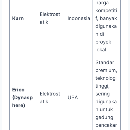
harga
kompetiti
Elektrost
Kurn
Indonesia
f, banyak
atik
digunaka
n di
proyek
lokal.
Standar
premium,
teknologi
tinggi,
Erico
Elektrost
sering
(Dynasp
USA
atik
digunaka
here)
n untuk
gedung
pencakar