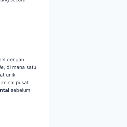
el dengan
le
, di mana satu
at unik.
rminal pusat
ntai
sebelum