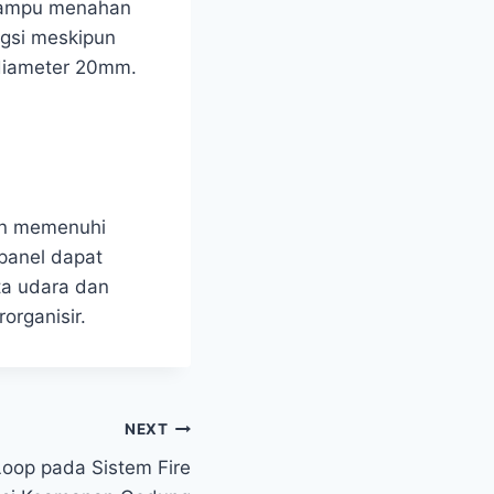
ampu menahan
ngsi meskipun
I diameter 20mm.
dan memenuhi
 panel dapat
ata udara dan
organisir.
NEXT
oop pada Sistem Fire