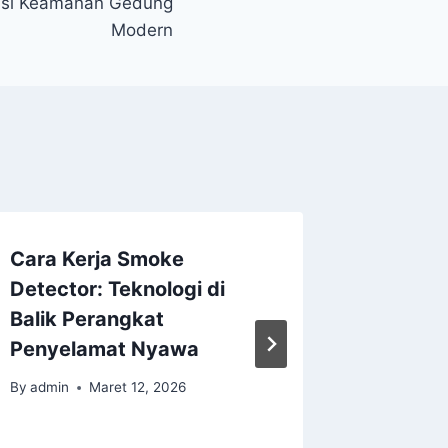
lusi Keamanan Gedung
Modern
Cara Kerja Smoke
Memaha
Detector: Teknologi di
Loop pa
Balik Perangkat
Alarm A
Penyelamat Nyawa
Keama
Moder
By
admin
Maret 12, 2026
By
admin