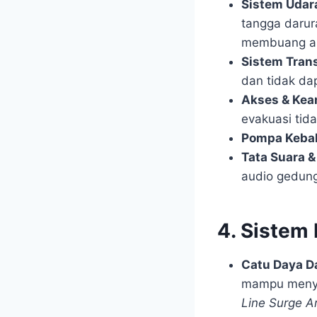
Sistem Udar
tangga darur
membuang as
Sistem Trans
dan tidak da
Akses & Ke
evakuasi tid
Pompa Keba
Tata Suara &
audio gedun
4. Sistem 
Catu Daya Da
mampu menyu
Line Surge Ar