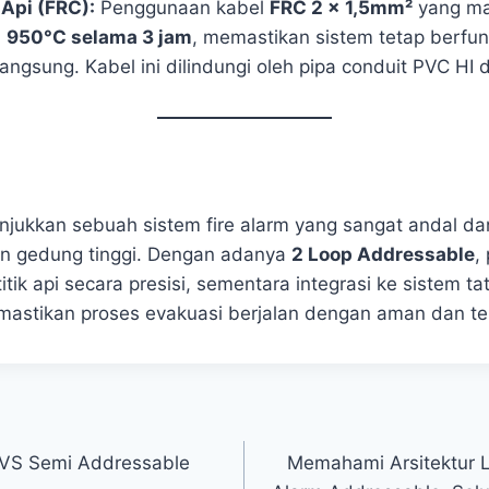
Api (FRC):
Penggunaan kabel
FRC 2 x 1,5mm²
yang m
a
950°C selama 3 jam
, memastikan sistem tetap berfu
langsung. Kabel ini dilindungi oleh pipa conduit PVC H
njukkan sebuah sistem fire alarm yang sangat andal 
n gedung tinggi. Dengan adanya
2 Loop Addressable
,
titik api secara presisi, sementara integrasi ke sistem t
mastikan proses evakuasi berjalan dengan aman dan ter
 VS Semi Addressable
Memahami Arsitektur L