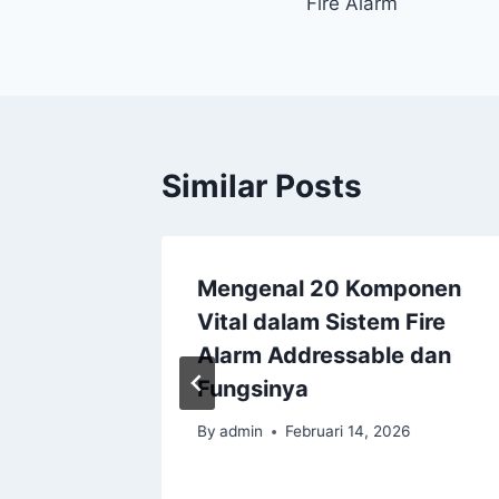
Fire Alarm
Similar Posts
ng
Mengenal 20 Komponen
timasi
Vital dalam Sistem Fire
 pada
Alarm Addressable dan
able
Fungsinya
6
By
admin
Februari 14, 2026