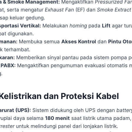
a & Smoke Management:
Mengaktifkan
Pressurized Fa
at, serta mengatur
Exhaust Fan
(EF) dan
Smoke Extract
ap keluar gedung.
portasi Vertikal:
Melakukan
homing
pada
Lift
agar tur
pat digunakan.
amanan:
Membuka semua
Akses Kontrol
dan
Pintu Ot
ak terhambat.
karan:
Memberikan sinyal pantau pada sistem pompa 
 PABX:
Mengaktifkan pengumuman evakuasi otomatis me
g.
Kelistrikan dan Proteksi Kabel
rurat (UPS):
Sistem didukung oleh UPS dengan
batter
plai daya selama
180 menit
saat listrik utama padam
rester
untuk melindungi panel dari lonjakan listrik.