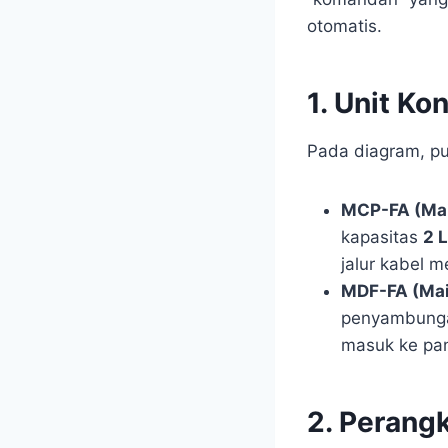
otomatis.
1. Unit K
Pada diagram, pu
MCP-FA (Main
kapasitas
2 
jalur kabel 
MDF-FA (Main
penyambunga
masuk ke pan
2. Perang