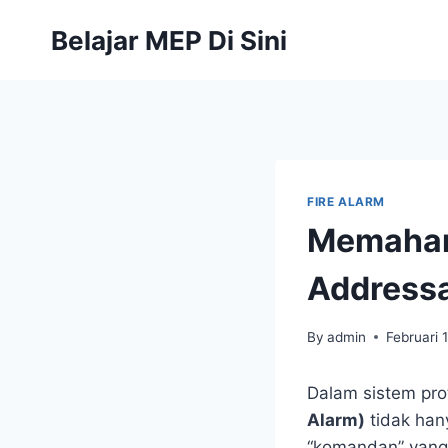
Belajar MEP Di Sini
FIRE ALARM
Memahami
Addressa
By
admin
Februari 
Dalam sistem pro
Alarm)
tidak hany
“komandan” yang