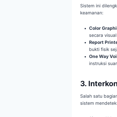
Sistem ini dilen
keamanan:
Color Graphi
secara visual
Report Printe
bukti fisik s
One Way Voi
instruksi su
3. Interko
Salah satu bagian
sistem mendeteks