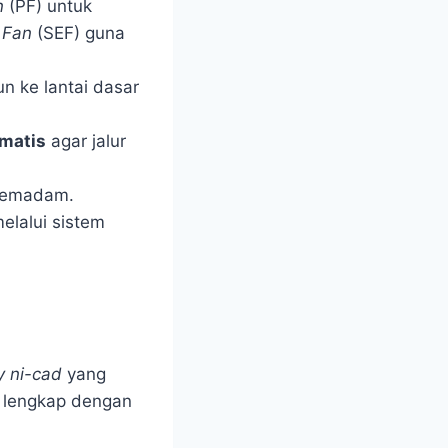
n
(PF) untuk
 Fan
(SEF) guna
un ke lantai dasar
omatis
agar jalur
pemadam.
lalui sistem
y ni-cad
yang
, lengkap dengan